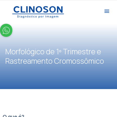
Morfológico de 1º Trimestre e
Rastreamento Cromossômico
O que é?