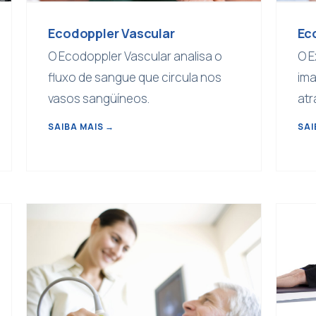
Ecodoppler Vascular
Ec
O Ecodoppler Vascular analisa o
O E
fluxo de sangue que circula nos
ima
vasos sangüíneos.
atr
SAIBA MAIS
→
SAI