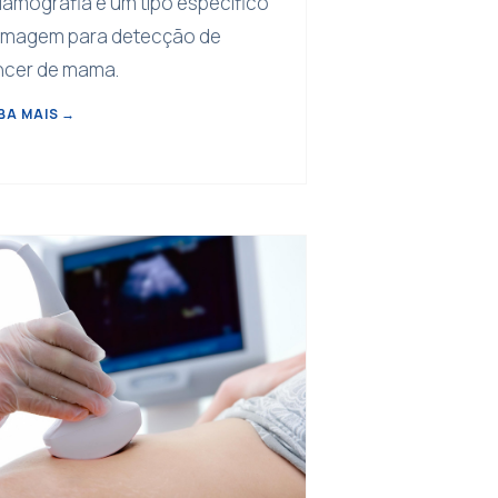
amografia é um tipo específico
imagem para detecção de
ncer de mama.
BA MAIS
→