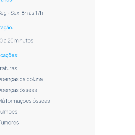
eg - Sex: 8h às 17h
ração:
0 a 20 minutos
dicações:
Fraturas
Doenças da coluna
Doenças ósseas
Má formações ósseas
Pulmões
Tumores