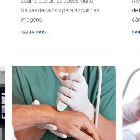
Exame que utiliza doses muito
A M
baixas de raios x para adquirir as
de 
imagens.
câ
SAIBA MAIS
→
SAI