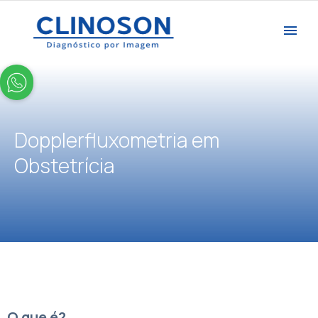
Dopplerfluxometria em
Obstetrícia
O que é?