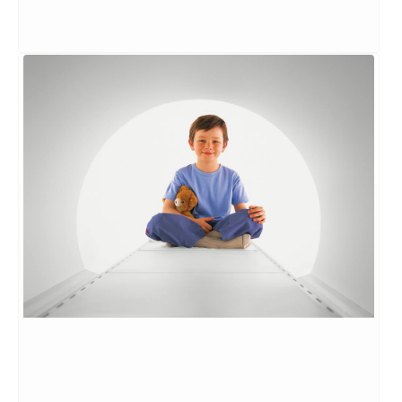
Raio-X
Exame para produzir imagens detalhadas de
órgãos e estruturas internas do corpo.
SAIBA MAIS
→