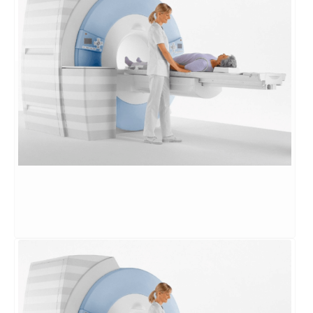
Ecografia
Exame para produzir imagens detalhadas de
órgãos e estruturas internas do corpo.
SAIBA MAIS
→