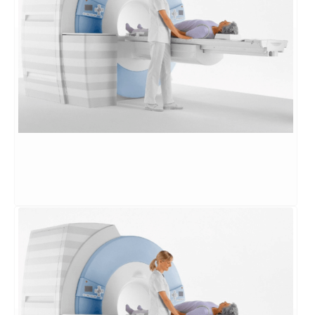
Ecodoppler Vascular
Exame para produzir imagens detalhadas de
órgãos e estruturas internas do corpo.
SAIBA MAIS
→