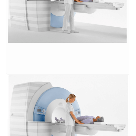
Desintometria Óssea
Exame para produzir imagens detalhadas de
órgãos e estruturas internas do corpo.
SAIBA MAIS
→
Eletroneuromiografia