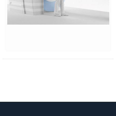
Exame para produzir imagens detalhadas de
órgãos e estruturas internas do corpo.
SAIBA MAIS
→